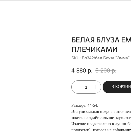
БЕЛАЯ БЛУЗА 
ПЛЕЧИКАМИ
SKU:
Бл342/бел Блуза "Эмма"
4 880
р.
5 200
р.
В КОРЗИ
Размеры 44-54.
Эта уникальная модель выполнен
кокетка создаёт сильное, мужско
Изделие представлено в лунно-б
полиэстер), которая не деформиру