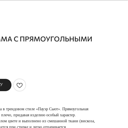
EMMA С ПРЯМОУГОЛЬНЫМИ
НУ
а в трендовом стиле «Пауэр Сьют». Прямоугольная
е плечо, придавая изделию особый характер.
елом цвете и выполнено из смешанной ткани (вискоза,
ется при стирке и легко отпаривается.