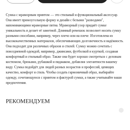
Сумка с мраморным принтом — это стильный и функциональный аксессуар.
Она имеет прямоугольную форму и дизайн с белыми "разводами",
напоминающими мраморные пятна. Мраморный узор придаёт сумке
уникальность и делает её заметной. Длинный ремешок позволяет носить сумку
разными способами, например, через плечо или на плече. Изготовлена из
высококачественных материалов, обеспечивающих долговечность и надёжность.
Она подходит для различных образов и стилей. Сумку можно сочетать с
повседневной одеждой, например, джинсами, футболкой и курткой, создавая
комфортный и стильный образ. Также она будет хорошо смотреться с деловым
костюмом, брюками, рубашкой и пиджаком, добавляя элегантности вашему
виду. Сумка подойдёт для людей разных возрастов и профессий, ценящих
качество, комфорт и стиль. Чтобы создать гармоничный образ, выбирайте
одежду, сочетающуюся с принтом и фактурой сумки, а также учитывайте ваши
предпочтения.
РЕКОМЕНДУЕМ