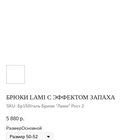
БРЮКИ LAMI С ЭФФЕКТОМ ЗАПАХА
SKU:
Бр150/галь Брюки "Лами" Рост 2
5 880
р.
РазмерОсновной