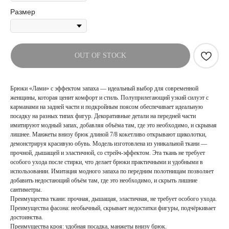
Размер
OUT OF STOCK
Брюки «Лами» с эффектом запаха — идеальный выбор для современной
женщины, которая ценит комфорт и стиль. Полуприлегающий узкий силуэт с
карманами на задней части и подкройным поясом обеспечивает идеальную
посадку на разных типах фигур. Декоративные детали на передней части
имитируют модный запах, добавляя объёма там, где это необходимо, и скрывая
лишнее. Манжеты внизу брюк длиной 7/8 кокетливо открывают щиколотки,
демонстрируя красивую обувь. Модель изготовлена из уникальной ткани —
прочной, дышащей и эластичной, со стрейч-эффектом. Эта ткань не требует
особого ухода после стирки, что делает брюки практичными и удобными в
использовании. Имитация модного запаха по передним полотнищам позволяет
добавить недостающий объём там, где это необходимо, и скрыть лишние
сантиметры.
Преимущества ткани: прочная, дышащая, эластичная, не требует особого ухода.
Преимущества фасона: необычный, скрывает недостатки фигуры, подчёркивает
достоинства.
Преимущества кроя: удобная посадка, манжеты внизу брюк.