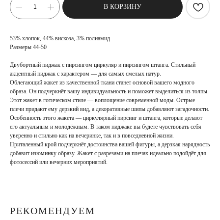
В КОРЗИНУ
53% хлопок, 44% вискоза, 3% полиамид
Размеры 44-50
Двубортный пиджак с пирсингом циркуляр и пирсингом штанга. Стильный
акцентный пиджак с характером — для самых смелых натур.
Облегающий жакет из качественной ткани станет основой вашего модного
образа. Он подчеркнёт вашу индивидуальность и поможет выделиться из толпы.
Этот жакет в готическом стиле — воплощение современной моды. Острые
плечи придают ему дерзкий вид, а декоративные шипы добавляют загадочности.
Особенность этого жакета — циркулярный пирсинг и штанга, которые делают
его актуальным и молодёжным. В таком пиджаке вы будете чувствовать себя
уверенно и стильно как на вечеринке, так и в повседневной жизни.
Приталенный крой подчеркнёт достоинства вашей фигуры, а дерзкая нарядность
добавит изюминку образу. Жакет с разрезами на плечах идеально подойдёт для
фотосессий или вечерних мероприятий.
РЕКОМЕНДУЕМ