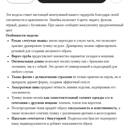
Эта модель станет настоящей жемчужиной вашего гардероба благодаря своей
элегантности и практичности. Линейка включает 4 цвета: индиго, фуксия,
чёрный, дымка с бусинками. При заказе сообщите консультанту предпочитаемый
цвет.
Особенности модели:
Рукав «летучая мышь»
мягко переходит в узкую часть, что позволяет
красиво драпировать тунику на руке. Драпировку можно зафиксировать
резинкой для создания желаемого образа.
Ворот-труба
предоставляет множество вариантов укладки и ношения.
Оптимальная длина
позволяет носить тунику как с брюками или
лосинами, так и с юбкой. Это делает её универсальной и подходящей для
любого случая.
Ткань фатин с деликатными стразами
не только приятна на ощупь, но и
прекрасно держит форму, создавая эффектный силуэт.
Аккуратные швы
придают чёткость линиям изделия, подчёркивая его
элегантность.
Тунику можно носить
как самостоятельный элемент одежды
или
в
сочетании с другими вещами
: платьем, топом или корсетом.
Полупрозрачная ткань придаёт образу
сексуальность и женственность
, а
также позволяет сочетать тунику с различными цветами и аксессуарами.
Идеально сочетается с бижутерией
. Подвеска или браслет подчеркнут
вашу индивидуальность и добавят изысканности образу.