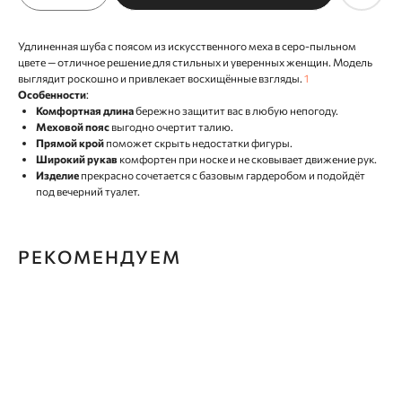
Удлиненная шуба с поясом из искусственного меха в серо-пыльном
цвете — отличное решение для стильных и уверенных женщин. Модель
выглядит роскошно и привлекает восхищённые взгляды.
1
Особенности
:
Комфортная длина
бережно защитит вас в любую непогоду.
Меховой пояс
выгодно очертит талию.
Прямой крой
поможет скрыть недостатки фигуры.
Широкий рукав
комфортен при носке и не сковывает движение рук.
Изделие
прекрасно сочетается с базовым гардеробом и подойдёт
под вечерний туалет.
РЕКОМЕНДУЕМ