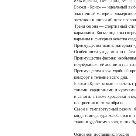
83% вискоза, 14% акрил, 3% эла
Брюки «Крис» — идеальный выбо
эластичный материал «джерси» о
застёжки и широкий пояс позвол
Тренд сезона — спортивный сти
карманами. Косые подрезы спере
карманы и фигурная кокетка сза
Преимущества ткани: материал «д
Особенности ухода можно найти 
Преимущества фасона: необычны
подчёркивает её достоинства, со
Преимущества кроя: удобный кро
комфорт в течение всего дня.
Брюки «Крис» можно сочетать с 
топами, кардиганами и куртками
и сапоги, а также кроссовки и к
настроения и стиля образа.
Сезон и температурный режим: б
когда температура колеблется от
ткани и удобному крою, в них б
Основной поставщик: Россия