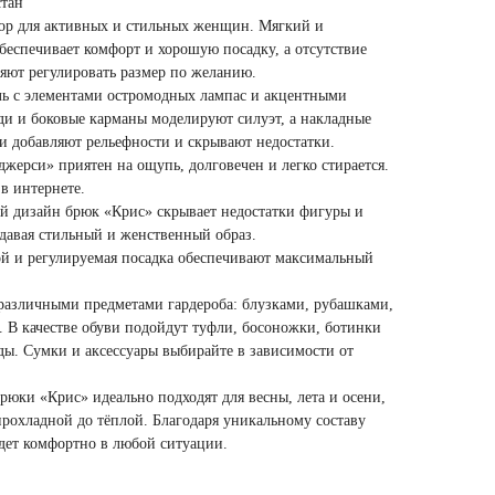
стан
р для активных и стильных женщин. Мягкий и
беспечивает комфорт и хорошую посадку, а отсутствие
яют регулировать размер по желанию.
ль с элементами остромодных лампас и акцентными
ди и боковые карманы моделируют силуэт, а накладные
ди добавляют рельефности и скрывают недостатки.
жерси» приятен на ощупь, долговечен и легко стирается.
в интернете.
й дизайн брюк «Крис» скрывает недостатки фигуры и
здавая стильный и женственный образ.
й и регулируемая посадка обеспечивают максимальный
различными предметами гардероба: блузками, рубашками,
. В качестве обуви подойдут туфли, босоножки, ботинки
еды. Сумки и аксессуары выбирайте в зависимости от
рюки «Крис» идеально подходят для весны, лета и осени,
 прохладной до тёплой. Благодаря уникальному составу
удет комфортно в любой ситуации.